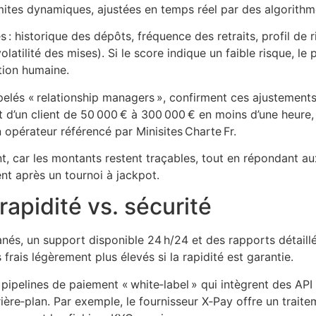
imites dynamiques, ajustées en temps réel par des algorithm
 : historique des dépôts, fréquence des retraits, profil de 
ilité des mises). Si le score indique un faible risque, le
tion humaine.
lés « relationship managers », confirment ces ajustements e
it d’un client de 50 000 € à 300 000 € en moins d’une heur
 opérateur référencé par Minisites Charte Fr.
t, car les montants restent traçables, tout en répondant au
nt après un tournoi à jackpot.
 rapidité vs. sécurité
nés, un support disponible 24 h/24 et des rapports détaillé
frais légèrement plus élevés si la rapidité est garantie.
 pipelines de paiement « white‑label » qui intègrent des API
ière‑plan. Par exemple, le fournisseur X‑Pay offre un trai