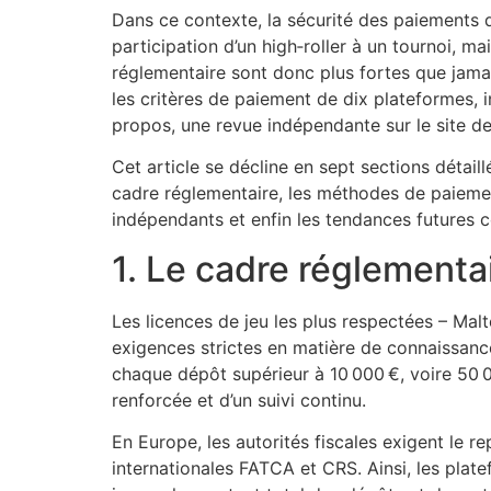
Dans ce contexte, la sécurité des paiements d
participation d’un high‑roller à un tournoi, ma
réglementaire sont donc plus fortes que jama
les critères de paiement de dix plateformes, i
propos, une revue indépendante sur le site de
Cet article se décline en sept sections détai
cadre réglementaire, les méthodes de paiement 
indépendants et enfin les tendances futures c
1. Le cadre réglementa
Les licences de jeu les plus respectées – Ma
exigences strictes en matière de connaissance 
chaque dépôt supérieur à 10 000 €, voire 50 0
renforcée et d’un suivi continu.
En Europe, les autorités fiscales exigent le r
internationales FATCA et CRS. Ainsi, les plate