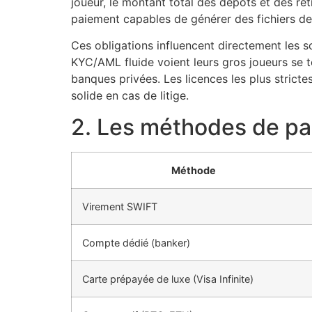
joueur, le montant total des dépôts et des retr
paiement capables de générer des fichiers de
Ces obligations influencent directement les 
KYC/AML fluide voient leurs gros joueurs se t
banques privées. Les licences les plus strict
solide en cas de litige.
2. Les méthodes de pai
Méthode
Virement SWIFT
Compte dédié (banker)
Carte prépayée de luxe (Visa Infinite)