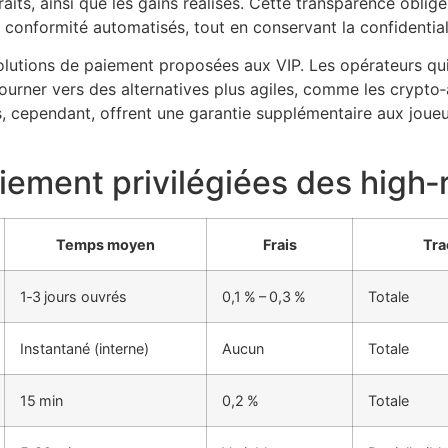
aits, ainsi que les gains réalisés. Cette transparence oblige
 conformité automatisés, tout en conservant la confidentia
solutions de paiement proposées aux VIP. Les opérateurs qu
ourner vers des alternatives plus agiles, comme les crypto
es, cependant, offrent une garantie supplémentaire aux joueu
ement privilégiées des high‑r
Temps moyen
Frais
Tra
1‑3 jours ouvrés
0,1 % – 0,3 %
Totale
Instantané (interne)
Aucun
Totale
15 min
0,2 %
Totale