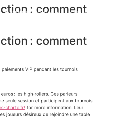
ection : comment
TESTIMONIALS
GALLERY
CONTACT US
ection : comment
s paiements VIP pendant les tournois
ros : les high‑rollers. Ces parieurs
ne seule session et participent aux tournois
s-charte.fr/
for more information. Leur
res joueurs désireux de rejoindre une table