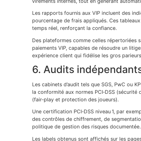
virements internes, tout en générant automati
Les rapports fournis aux VIP incluent des in
pourcentage de frais appliqués. Ces tableaux d
temps réel, renforçant la confiance.
Des plateformes comme celles répertoriées su
paiements VIP, capables de résoudre un litig
expérience client qui fidélise les gros parieurs
6. Audits indépendants
Les cabinets d’audit tels que SGS, PwC ou KP
la conformité aux normes PCI‑DSS (sécurité 
(fair‑play et protection des joueurs).
Une certification PCI‑DSS niveau 1, par exemp
des contrôles de chiffrement, de segmentation
politique de gestion des risques documentée.
Les labels obtenus sont affichés sur les pages