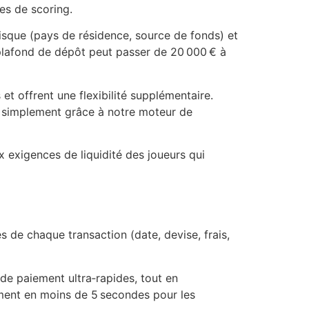
es de scoring.
risque (pays de résidence, source de fonds) et
 plafond de dépôt peut passer de 20 000 € à
t offrent une flexibilité supplémentaire.
e, simplement grâce à notre moteur de
x exigences de liquidité des joueurs qui
s de chaque transaction (date, devise, frais,
 de paiement ultra‑rapides, tout en
tement en moins de 5 secondes pour les