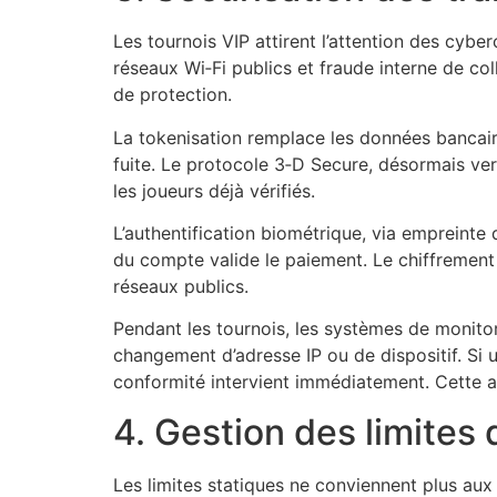
Les tournois VIP attirent l’attention des cyb
réseaux Wi‑Fi publics et fraude interne de c
de protection.
La tokenisation remplace les données bancaire
fuite. Le protocole 3‑D Secure, désormais ve
les joueurs déjà vérifiés.
L’authentification biométrique, via empreinte d
du compte valide le paiement. Le chiffrement 
réseaux publics.
Pendant les tournois, les systèmes de monitor
changement d’adresse IP ou de dispositif. Si 
conformité intervient immédiatement. Cette ap
4. Gestion des limites 
Les limites statiques ne conviennent plus aux h