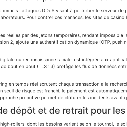
ercriminels : attaques DDoS visant à perturber le serveur de
ollaborateurs. Pour contrer ces menaces, les sites de casin
s réelles par des jetons temporaires, rendant impossible la
rsion 2, ajoute une authentification dynamique (OTP, push 
igitale ou reconnaissance faciale, est intégrée aux applicat
de bout en bout (TLS 1.3) protège les flux de données entre
ing en temps réel scrutent chaque transaction à la recherch
un seuil de risque est franchi, le paiement est automatiqu
proche proactive permet de clôturer les incidents avant qu’
de dépôt et de retrait pour les
igh‑rollers, dont les besoins varient selon le tournoi, le so