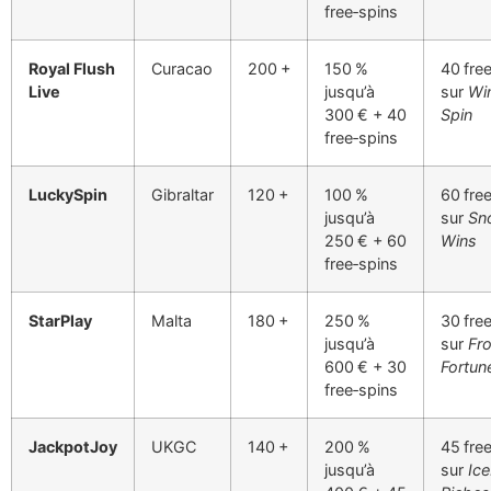
free‑spins
Royal Flush
Curacao
200 +
150 %
40 fre
Live
jusqu’à
sur
Wi
300 € + 40
Spin
free‑spins
LuckySpin
Gibraltar
120 +
100 %
60 fre
jusqu’à
sur
Sn
250 € + 60
Wins
free‑spins
StarPlay
Malta
180 +
250 %
30 fre
jusqu’à
sur
Fr
600 € + 30
Fortun
free‑spins
JackpotJoy
UKGC
140 +
200 %
45 fre
jusqu’à
sur
Ic