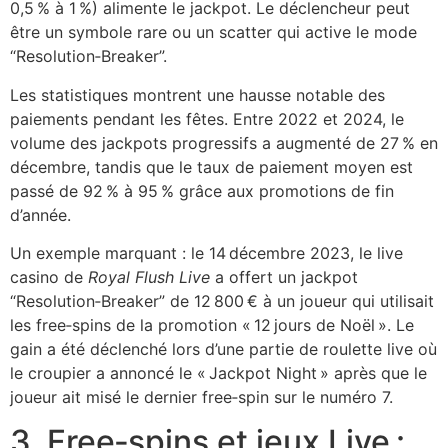
0,5 % à 1 %) alimente le jackpot. Le déclencheur peut
être un symbole rare ou un scatter qui active le mode
“Resolution‑Breaker”.
Les statistiques montrent une hausse notable des
paiements pendant les fêtes. Entre 2022 et 2024, le
volume des jackpots progressifs a augmenté de 27 % en
décembre, tandis que le taux de paiement moyen est
passé de 92 % à 95 % grâce aux promotions de fin
d’année.
Un exemple marquant : le 14 décembre 2023, le live
casino de
Royal Flush Live
a offert un jackpot
“Resolution‑Breaker” de 12 800 € à un joueur qui utilisait
les free‑spins de la promotion « 12 jours de Noël ». Le
gain a été déclenché lors d’une partie de roulette live où
le croupier a annoncé le « Jackpot Night » après que le
joueur ait misé le dernier free‑spin sur le numéro 7.
3. Free‑spins et jeux Live :