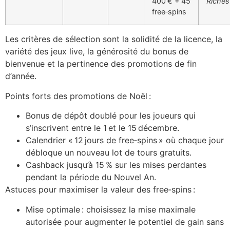
400 € + 45
Riches
free‑spins
Les critères de sélection sont la solidité de la licence, la
variété des jeux live, la générosité du bonus de
bienvenue et la pertinence des promotions de fin
d’année.
Points forts des promotions de Noël :
Bonus de dépôt doublé pour les joueurs qui
s’inscrivent entre le 1 et le 15 décembre.
Calendrier « 12 jours de free‑spins » où chaque jour
débloque un nouveau lot de tours gratuits.
Cashback jusqu’à 15 % sur les mises perdantes
pendant la période du Nouvel An.
Astuces pour maximiser la valeur des free‑spins :
Mise optimale : choisissez la mise maximale
autorisée pour augmenter le potentiel de gain sans