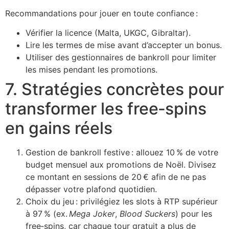
Recommandations pour jouer en toute confiance :
Vérifier la licence (Malta, UKGC, Gibraltar).
Lire les termes de mise avant d’accepter un bonus.
Utiliser des gestionnaires de bankroll pour limiter
les mises pendant les promotions.
7. Stratégies concrètes pour
transformer les free‑spins
en gains réels
Gestion de bankroll festive : allouez 10 % de votre
budget mensuel aux promotions de Noël. Divisez
ce montant en sessions de 20 € afin de ne pas
dépasser votre plafond quotidien.
Choix du jeu : privilégiez les slots à RTP supérieur
à 97 % (ex.
Mega Joker
,
Blood Suckers
) pour les
free‑spins, car chaque tour gratuit a plus de