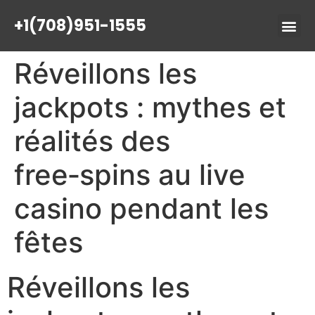
+1(708)951-1555
Réveillons les
jackpots : mythes et
réalités des
free‑spins au live
casino pendant les
fêtes
Réveillons les