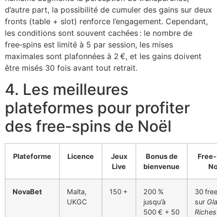
d’autre part, la possibilité de cumuler des gains sur deux
fronts (table + slot) renforce l’engagement. Cependant,
les conditions sont souvent cachées : le nombre de
free‑spins est limité à 5 par session, les mises
maximales sont plafonnées à 2 €, et les gains doivent
être misés 30 fois avant tout retrait.
4. Les meilleures
plateformes pour profiter
des free‑spins de Noël
Plateforme
Licence
Jeux
Bonus de
Free‑
Live
bienvenue
No
NovaBet
Malta,
150 +
200 %
30 fre
UKGC
jusqu’à
sur
Gla
500 € + 50
Riches