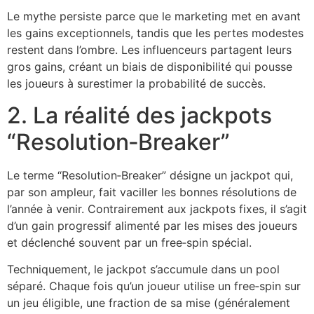
Le mythe persiste parce que le marketing met en avant
les gains exceptionnels, tandis que les pertes modestes
restent dans l’ombre. Les influenceurs partagent leurs
gros gains, créant un biais de disponibilité qui pousse
les joueurs à surestimer la probabilité de succès.
2. La réalité des jackpots
“Resolution‑Breaker”
Le terme “Resolution‑Breaker” désigne un jackpot qui,
par son ampleur, fait vaciller les bonnes résolutions de
l’année à venir. Contrairement aux jackpots fixes, il s’agit
d’un gain progressif alimenté par les mises des joueurs
et déclenché souvent par un free‑spin spécial.
Techniquement, le jackpot s’accumule dans un pool
séparé. Chaque fois qu’un joueur utilise un free‑spin sur
un jeu éligible, une fraction de sa mise (généralement