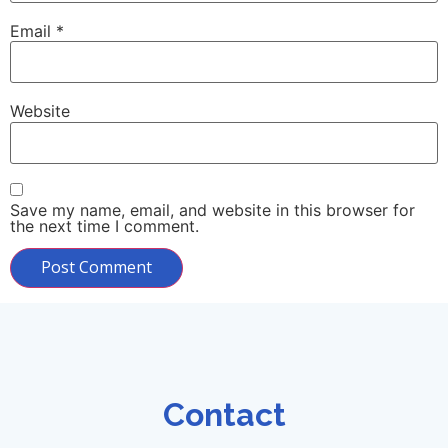
Email
*
Website
Save my name, email, and website in this browser for
the next time I comment.
Contact