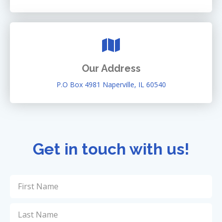
Our Address
P.O Box 4981 Naperville, IL 60540
Get in touch with us!