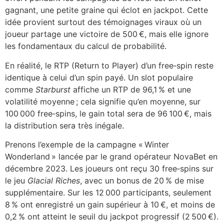
gagnant, une petite graine qui éclot en jackpot. Cette
idée provient surtout des témoignages viraux où un
joueur partage une victoire de 500 €, mais elle ignore
les fondamentaux du calcul de probabilité.
En réalité, le RTP (Return to Player) d’un free‑spin reste
identique à celui d’un spin payé. Un slot populaire
comme
Starburst
affiche un RTP de 96,1 % et une
volatilité moyenne ; cela signifie qu’en moyenne, sur
100 000 free‑spins, le gain total sera de 96 100 €, mais
la distribution sera très inégale.
Prenons l’exemple de la campagne « Winter
Wonderland » lancée par le grand opérateur NovaBet en
décembre 2023. Les joueurs ont reçu 30 free‑spins sur
le jeu
Glacial Riches
, avec un bonus de 20 % de mise
supplémentaire. Sur les 12 000 participants, seulement
8 % ont enregistré un gain supérieur à 10 €, et moins de
0,2 % ont atteint le seuil du jackpot progressif (2 500 €).