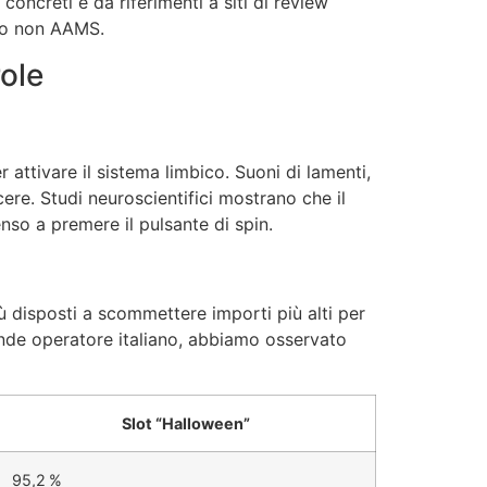
concreti e da riferimenti a siti di review
ino non AAMS.
role
 attivare il sistema limbico. Suoni di lamenti,
cere. Studi neuroscientifici mostrano che il
nso a premere il pulsante di spin.
iù disposti a scommettere importi più alti per
rande operatore italiano, abbiamo osservato
Slot “Halloween”
95,2 %