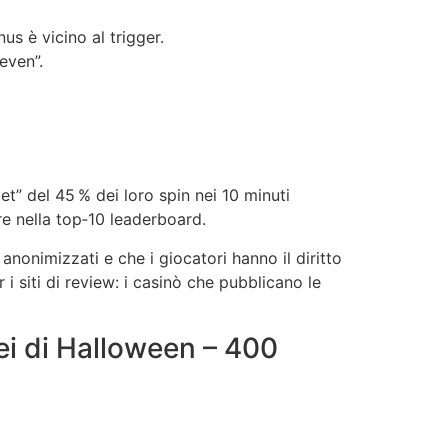
s è vicino al trigger.
even”.
t” del 45 % dei loro spin nei 10 minuti
re nella top‑10 leaderboard.
anonimizzati e che i giocatori hanno il diritto
 i siti di review: i casinò che pubblicano le
nei di Halloween – 400