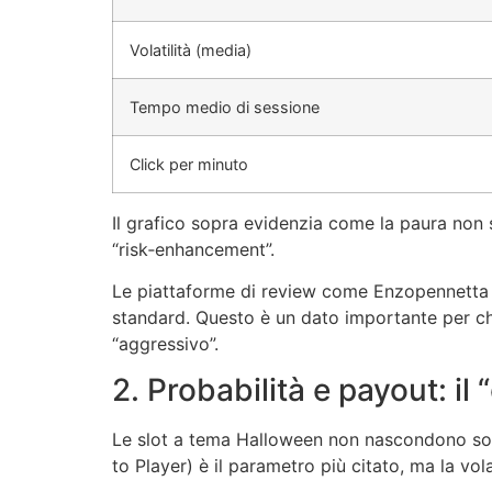
Volatilità (media)
Tempo medio di sessione
Click per minuto
Il grafico sopra evidenzia come la paura non 
“risk‑enhancement”.
Le piattaforme di review come Enzopennetta se
standard. Questo è un dato importante per ch
“aggressivo”.
2. Probabilità e payout: il
Le slot a tema Halloween non nascondono solo
to Player) è il parametro più citato, ma la volat