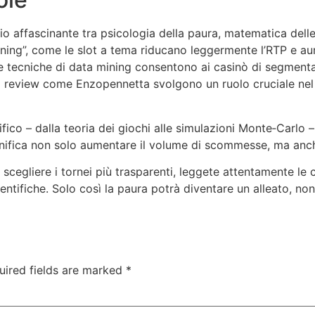
o affascinante tra psicologia della paura, matematica delle 
ioning”, come le slot a tema riducano leggermente l’RTP e aum
 Le tecniche di data mining consentono ai casinò di segmenta
di review come Enzopennetta svolgono un ruolo cruciale nel 
ifico – dalla teoria dei giochi alle simulazioni Monte‑Carlo 
significa non solo aumentare il volume di scommesse, ma anch
scegliere i tornei più trasparenti, leggete attentamente le 
ntifiche. Solo così la paura potrà diventare un alleato, no
uired fields are marked
*