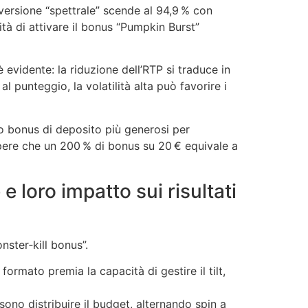
 versione “spettrale” scende al 94,9 % con
ità di attivare il bonus “Pumpkin Burst”
 evidente: la riduzione dell’RTP si traduce in
 punteggio, la volatilità alta può favorire i
o bonus di deposito più generosi per
pere che un 200 % di bonus su 20 € equivale a
e loro impatto sui risultati
nster‑kill bonus”.
 formato premia la capacità di gestire il tilt,
sono distribuire il budget, alternando spin a