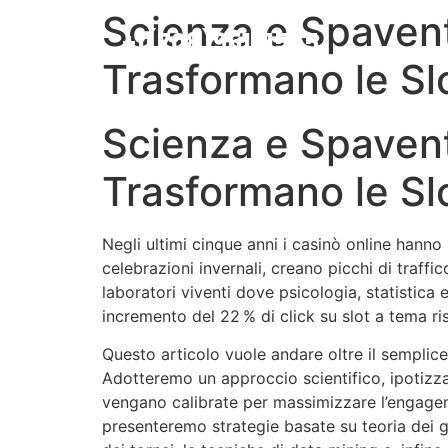
Scienza e Spavent
+1(708)951-1555
Trasformano le Slo
Scienza e Spavent
Trasformano le Slo
Negli ultimi cinque anni i casinò online hanno
celebrazioni invernali, creano picchi di traff
laboratori viventi dove psicologia, statistica 
incremento del 22 % di click su slot a tema ris
Questo articolo vuole andare oltre il sempli
Adotteremo un approccio scientifico, ipotizza
vengano calibrate per massimizzare l’engageme
presenteremo strategie basate su teoria dei gio