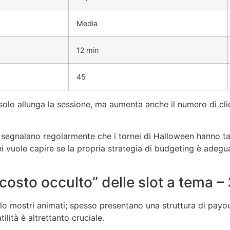
Media
12 min
45
solo allunga la sessione, ma aumenta anche il numero di cli
gnalano regolarmente che i tornei di Halloween hanno tassi 
i vuole capire se la propria strategia di budgeting è adeg
 “costo occulto” delle slot a tema 
 mostri animati; spesso presentano una struttura di payou
ilità è altrettanto cruciale.