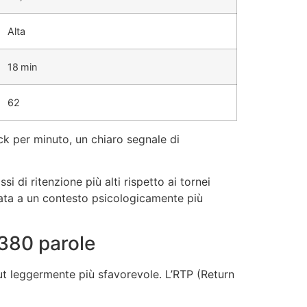
Alta
18 min
62
ck per minuto, un chiaro segnale di
di ritenzione più alti rispetto ai tornei
uata a un contesto psicologicamente più
– 380 parole
t leggermente più sfavorevole. L’RTP (Return