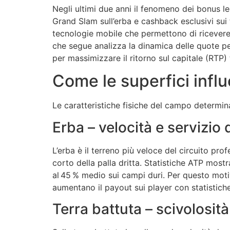
Negli ultimi due anni il fenomeno dei bonus le
Grand Slam sull’erba e cashback esclusivi su
tecnologie mobile che permettono di ricevere
che segue analizza la dinamica delle quote pe
per massimizzare il ritorno sul capitale (RTP
Come le superfici infl
Le caratteristiche fisiche del campo determinan
Erba – velocità e servizio
L’erba è il terreno più veloce del circuito pr
corto della palla dritta. Statistiche ATP most
al 45 % medio sui campi duri. Per questo mot
aumentano il payout sui player con statistiche
Terra battuta – scivolosità