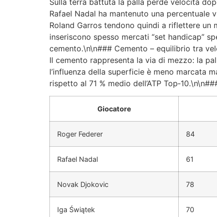
Sulla terra battuta la palla perde velocità do
Rafael Nadal ha mantenuto una percentuale vit
Roland Garros tendono quindi a riflettere un
inseriscono spesso mercati “set handicap” spec
cemento.\n\n### Cemento – equilibrio tra vel
Il cemento rappresenta la via di mezzo: la pa
l’influenza della superficie è meno marcata 
rispetto al 71 % medio dell’ATP Top‑10.\n\n##
Giocatore
Roger Federer
84
Rafael Nadal
61
Novak Djokovic
78
Iga Świątek
70