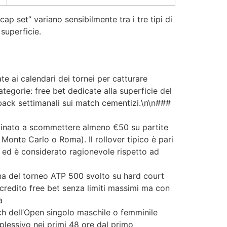
p set” variano sensibilmente tra i tre tipi di
superficie.
e ai calendari dei tornei per catturare
tegorie: free bet dedicate alla superficie del
‑back settimanali sui match cementizi.\n\n###
stinato a scommettere almeno €50 su partite
Monte Carlo o Roma). Il rollover tipico è pari
S ed è considerato ragionevole rispetto ad
ana del torneo ATP 500 svolto su hard court
credito free bet senza limiti massimi ma con
a
ch dell’Open singolo maschile o femminile
plessivo nei primi 48 ore dal primo