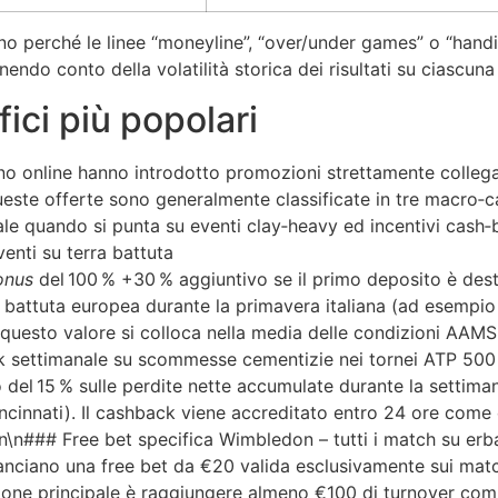
no perché le linee “moneyline”, “over/under games” o “handica
do conto della volatilità storica dei risultati su ciascuna 
fici più popolari
no online hanno introdotto promozioni strettamente collegat
Queste offerte sono generalmente classificate in tre macro‑ca
ziale quando si punta su eventi clay‑heavy ed incentivi cash
enti su terra battuta
onus
del 100 % +30 % aggiuntivo se il primo deposito è de
a battuta europea durante la primavera italiana (ad esempio 
; questo valore si colloca nella media delle condizioni AAM
ck settimanale su scommesse cementizie nei tornei ATP 500
 del 15 % sulle perdite nette accumulate durante la settim
ncinnati). Il cashback viene accreditato entro 24 ore come 
.\n\n### Free bet specifica Wimbledon – tutti i match su erb
lanciano una free bet da €20 valida esclusivamente sui mat
izione principale è raggiungere almeno €100 di turnover com