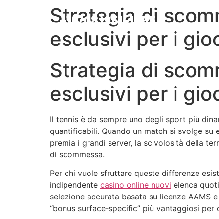
Strategia di scom
+1(708)951-1555
esclusivi per i gio
Strategia di scom
esclusivi per i gio
Il tennis è da sempre uno degli sport più dina
quantificabili. Quando un match si svolge su 
premia i grandi server, la scivolosità della te
di scommessa.
Per chi vuole sfruttare queste differenze esis
indipendente
casino online nuovi
elenca quoti
selezione accurata basata su licenze AAMS e su
“bonus surface‑specific” più vantaggiosi per 