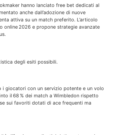
bookmaker hanno lanciato free bet dedicati al
imentato anche dall’adozione di nuove
ta attiva su un match preferito. L’articolo
ino online 2026 e propone strategie avanzate
us.
tica degli esiti possibili.
o i giocatori con un servizio potente e un volo
 vinto il 68 % dei match a Wimbledon rispetto
 sui favoriti dotati di ace frequenti ma