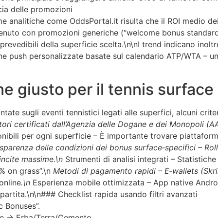
cia delle promozioni
me analitiche come OddsPortal.it risulta che il ROI medio d
ottenuto con promozioni generiche (“welcome bonus standard”
ù prevedibili della superficie scelta.\n\nI trend indicano ino
e push personalizzate basate sul calendario ATP/WTA – un 
ne giusto per il tennis surface
te sugli eventi tennistici legati alle superfici, alcuni crit
ori certificati dall’Agenzia delle Dogane e dei Monopoli (
ponibili per ogni superficie – È importante trovare piattaf
parenza delle condizioni dei bonus surface‑specifici – Rollo
vincite massime.\n
Strumenti di analisi integrati – Statistiche
% on grass”.\n
Metodi di pagamento rapidi – E‑wallets (Skrill
online
.\n
Esperienza mobile ottimizzata – App native Andro
artita.\n\n### Checklist rapida usando filtri avanzati
ic Bonuses”.
ace → Erba/Terra/Cemento.