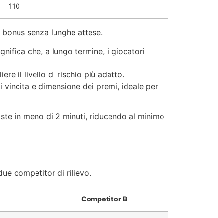
110
i bonus senza lunghe attese.
gnifica che, a lungo termine, i giocatori
re il livello di rischio più adatto.
 vincita e dimensione dei premi, ideale per
oste in meno di 2 minuti, riducendo al minimo
due competitor di rilievo.
Competitor B