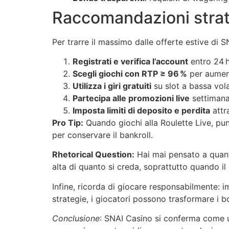
Raccomandazioni strate
Per trarre il massimo dalle offerte estive di 
Registrati e verifica l’account
entro 24 h
Scegli giochi con RTP ≥ 96 %
per aumenta
Utilizza i giri gratuiti
su slot a bassa volati
Partecipa alle promozioni live
settimana
Imposta limiti di deposito e perdita
attr
Pro Tip:
Quando giochi alla Roulette Live, punt
per conservare il bankroll.
Rhetorical Question:
Hai mai pensato a quant
alta di quanto si creda, soprattutto quando il
Infine, ricorda di giocare responsabilmente: i
strategie, i giocatori possono trasformare i b
Conclusione
: SNAI Casino si conferma come u