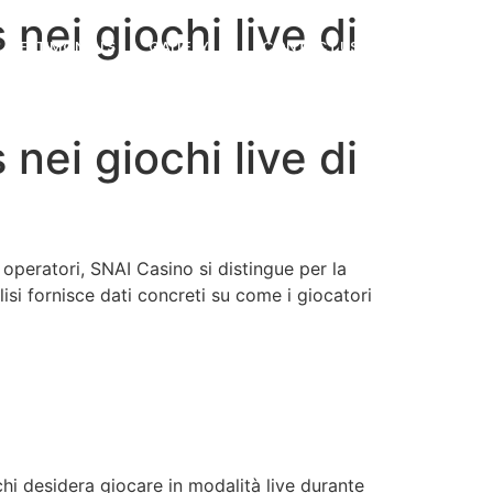
nei giochi live di
TESTIMONIALS
GALLERY
CONTACT US
nei giochi live di
 operatori, SNAI Casino si distingue per la
isi fornisce dati concreti su come i giocatori
 chi desidera giocare in modalità live durante