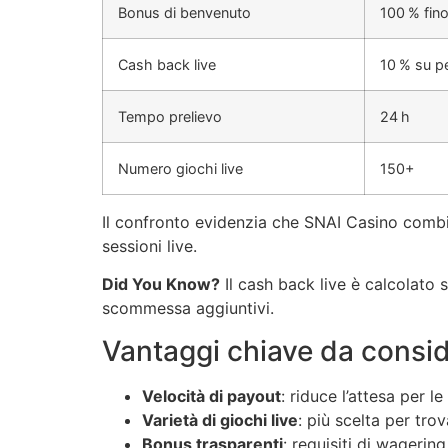
Bonus di benvenuto
100 % fino
Cash back live
10 % su pe
Tempo prelievo
24 h
Numero giochi live
150+
Il confronto evidenzia che SNAI Casino combin
sessioni live.
Did You Know?
Il cash back live è calcolato 
scommessa aggiuntivi.
Vantaggi chiave da consi
Velocità di payout
: riduce l’attesa per le
Varietà di giochi live
: più scelta per trov
Bonus trasparenti
: requisiti di wagering