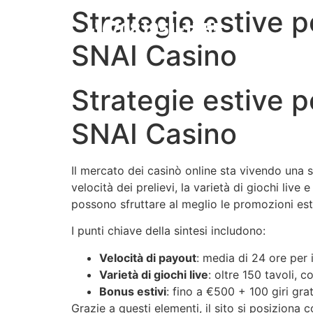
Strategie estive p
+1(708)951-1555
SNAI Casino
Strategie estive p
SNAI Casino
Il mercato dei casinò online sta vivendo una s
velocità dei prelievi, la varietà di giochi li
possono sfruttare al meglio le promozioni est
I punti chiave della sintesi includono:
Velocità di payout
: media di 24 ore per i
Varietà di giochi live
: oltre 150 tavoli, c
Bonus estivi
: fino a €500 + 100 giri grat
Grazie a questi elementi, il sito si posiziona 