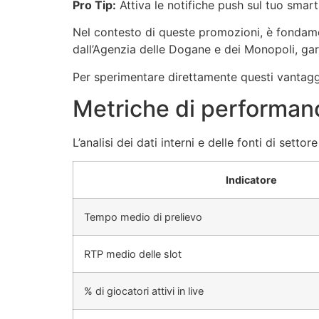
Pro Tip:
Attiva le notifiche push sul tuo smart
Nel contesto di queste promozioni, è fondame
dall’Agenzia delle Dogane e dei Monopoli, ga
Per sperimentare direttamente questi vantagg
Metriche di performan
L’analisi dei dati interni e delle fonti di set
Indicatore
Tempo medio di prelievo
RTP medio delle slot
% di giocatori attivi in live