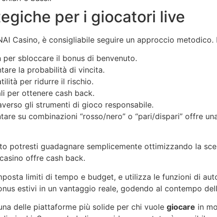
giche per i giocatori live
SNAI Casino, è consigliabile seguire un approccio metodico. 
 per sbloccare il bonus di benvenuto.
re la probabilità di vincita.
lità per ridurre il rischio.
li per ottenere cash back.
averso gli strumenti di gioco responsabile.
are su combinazioni “rosso/nero” o “pari/dispari” offre una 
o potresti guadagnare semplicemente ottimizzando la scelta
 casino offre cash back.
mposta limiti di tempo e budget, e utilizza le funzioni di a
onus estivi in un vantaggio reale, godendo al contempo dell
na delle piattaforme più solide per chi vuole
giocare
in mod