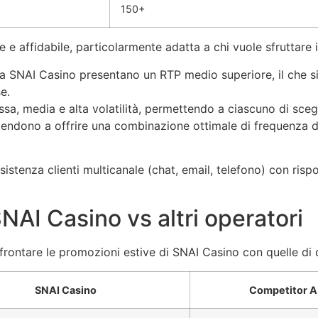
150+
 e affidabile, particolarmente adatta a chi vuole sfruttare 
 da SNAI Casino presentano un RTP medio superiore, il che si
e.
ssa, media e alta volatilità, permettendo a ciascuno di sceglie
tendono a offrire una combinazione ottimale di frequenza di
istenza clienti multicanale (chat, email, telefono) con risp
NAI Casino vs altri operatori
onfrontare le promozioni estive di SNAI Casino con quelle di 
SNAI Casino
Competitor A