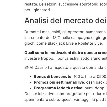
l’estate. Le sezioni successive approfondisco
per i giocatori.
Analisi del mercato dei
Durante i mesi caldi, gli operatori aumentano 
incremento del 18 % nelle campagne di giri grat
giochi come Blackjack Live e Roulette Live.
Quali sono le motivazioni dietro questa cres
investire troppo. I bonus estivi soddisfano en
SNAI Casino ha risposto a questa domanda con
Bonus di benvenuto
: 100 % fino a €500 p
Promozioni settimanali live
: cash back d
Programma fedeltà estivo
: punti doppi
Queste iniziative sono progettate per ridurre 
sperimentare subito questi vantaggi, la piatta