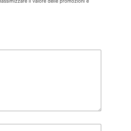
massimizzare il valore delle promozioni e