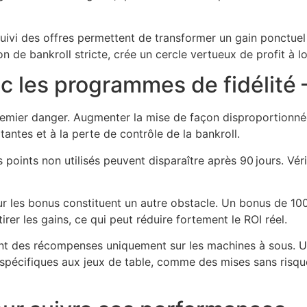
 suivi des offres permettent de transformer un gain ponctuel 
n de bankroll stricte, crée un cercle vertueux de profit à l
ec les programmes de fidélité
premier danger. Augmenter la mise de façon disproportionn
antes et à la perte de contrôle de la bankroll.
points non utilisés peuvent disparaître après 90 jours. Vérif
r les bonus constituent un autre obstacle. Un bonus de 100
rer les gains, ce qui peut réduire fortement le ROI réel.
nt des récompenses uniquement sur les machines à sous. U
spécifiques aux jeux de table, comme des mises sans ris