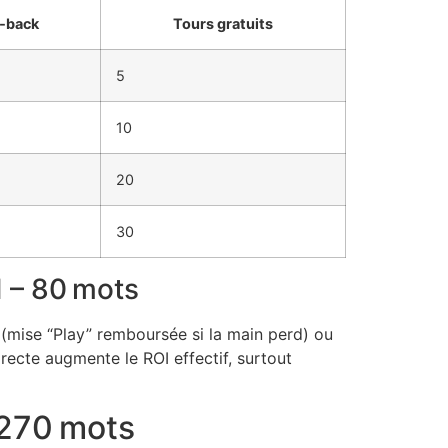
‑back
Tours gratuits
5
10
20
30
 – 80 mots
 (mise “Play” remboursée si la main perd) ou
ecte augmente le ROI effectif, surtout
 270 mots