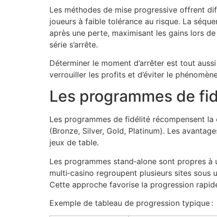
Les méthodes de mise progressive offrent dif
joueurs à faible tolérance au risque. La séque
après une perte, maximisant les gains lors de s
série s’arrête.
Déterminer le moment d’arrêter est tout aussi 
verrouiller les profits et d’éviter le phénomèn
Les programmes de fid
Les programmes de fidélité récompensent la 
(Bronze, Silver, Gold, Platinum). Les avantag
jeux de table.
Les programmes stand‑alone sont propres à un 
multi‑casino regroupent plusieurs sites sous
Cette approche favorise la progression rapide
Exemple de tableau de progression typique :