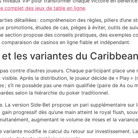
 les niveaux VIP pour transformer chaque victoire en bénéfic
e complet des jeux de table en ligne
.
ties détaillées : compréhension des règles, piliers d’une s
ux promotions, études de cas, pièges à éviter, outils de su
e section propose des conseils pratiques, des exemples co
e comparaison de casinos en ligne fiable et indépendant.
et les variantes du Caribbea
pas contre d’autres joueurs. Chaque participant place une mi
visible. Après la distribution, le joueur décide de « Play » 
es ; s’il ne possède pas une main qualifiée (paire de As ou 
rées selon la hiérarchie du poker traditionnel.
ce. La version Side‑Bet propose un pari supplémentaire sur l
n gain progressif dès qu’une main atteint le royal flush, s
multanément, augmentant le volume de mises et la variance
e variante modifie le calcul du retour sur investissement.