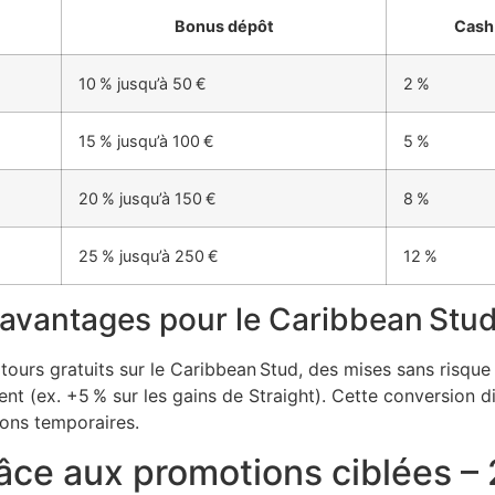
Bonus dépôt
Cash
10 % jusqu’à 50 €
2 %
15 % jusqu’à 100 €
5 %
20 % jusqu’à 150 €
8 %
25 % jusqu’à 250 €
12 %
 avantages pour le Caribbean Stud
ours gratuits sur le Caribbean Stud, des mises sans risque
 (ex. +5 % sur les gains de Straight). Cette conversion dir
ions temporaires.
râce aux promotions ciblées –