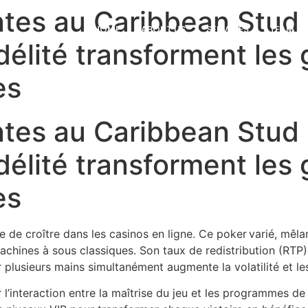
ntes au Caribbean Stud
HOME
ABOUT US
SERVICES
TEAM
élité transforment les 
es
ntes au Caribbean Stud
élité transforment les 
es
de croître dans les casinos en ligne. Ce poker varié, mêlan
achines à sous classiques. Son taux de redistribution (RTP)
ur plusieurs mains simultanément augmente la volatilité et l
interaction entre la maîtrise du jeu et les programmes de fidé