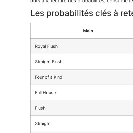
outs à la lecture des probabilités, constitue 
Les probabilités clés à re
Main
Royal Flush
Straight Flush
Four of a Kind
Full House
Flush
Straight