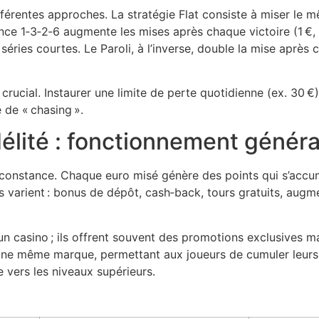
férentes approches. La stratégie Flat consiste à miser le 
nce 1‑3‑2‑6 augmente les mises après chaque victoire (1 €, 3
éries courtes. Le Paroli, à l’inverse, double la mise après c
crucial. Instaurer une limite de perte quotidienne (ex. 30 €
e de « chasing ».
élité : fonctionnement généra
constance. Chaque euro misé génère des points qui s’accum
es varient : bonus de dépôt, cash‑back, tours gratuits, au
casino ; ils offrent souvent des promotions exclusives mais
 une même marque, permettant aux joueurs de cumuler leurs p
 vers les niveaux supérieurs.