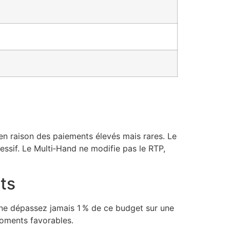
en raison des paiements élevés mais rares. Le
essif. Le Multi‑Hand ne modifie pas le RTP,
ots
 ne dépassez jamais 1 % de ce budget sur une
moments favorables.