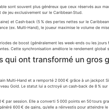
ble sont souvent plus généreux que ceux réservés aux machi
t de jeu exclusivement sur le Caribbean Stud.
ine) et Cash‑back (5 % des pertes nettes sur le Caribbean 
ance (ex. Multi‑Hand), le joueur maximise le volume de mis
périodes de boost (généralement les week‑ends ou les jours 
ntes. Cette synchronisation améliore le rendement global s
 qui ont transformé un gros g
 main Multi‑Hand et a remporté 2 000 € grâce à un jackpot S
iveau Gold. Le statut lui a octroyé un cash‑back de 8 % sur
20 € par session. Elle a converti 5 000 points en 50 tours g
généré 600 € de gains, qu’elle a réinvestis pour atteindre l