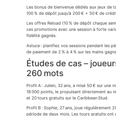
Les bonus de bienvenue dédiés aux jeux de ta
100 % de dépôt jusqu’à 200 € + 50 € de crédi
Les offres Reload (10 % de dépôt chaque sema
ces promotions avec une session à forte vari
fidélité gagnés.
Astuce : planifiez vos sessions pendant les 
de paiement de 2 % à 4 % sur les mains gagna
Études de cas – joueurs
260 mots
Profil A : Julien, 32 ans, a misé 50 € sur une
18 000 points, le propulsant directement au n
et 20 tours gratuits sur le Caribbean Stud.
Profil B : Sophie, 27 ans, joue régulièrement 
période de deux mois. Les tours gratuits ont 