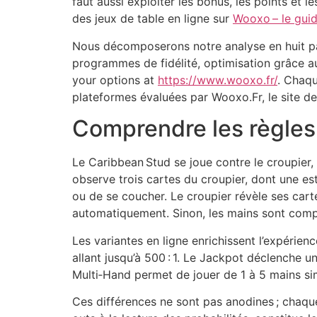
faut aussi exploiter les bonus, les points et
des jeux de table en ligne sur
Wooxo – le guid
Nous décomposerons notre analyse en huit par
programmes de fidélité, optimisation grâce a
your options at
https://www.wooxo.fr/
. Chaqu
plateformes évaluées par Wooxo.Fr, le site d
Comprendre les règles 
Le Caribbean Stud se joue contre le croupier, 
observe trois cartes du croupier, dont une est 
ou de se coucher. Le croupier révèle ses cart
automatiquement. Sinon, les mains sont compa
Les variantes en ligne enrichissent l’expérien
allant jusqu’à 500 : 1. Le Jackpot déclenche u
Multi‑Hand permet de jouer de 1 à 5 mains si
Ces différences ne sont pas anodines ; chaqu