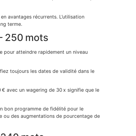
en avantages récurrents. L’utilisation
ong terme.
 – 250 mots
ée pour atteindre rapidement un niveau
iez toujours les dates de validité dans le
 € avec un wagering de 30 x signifie que le
n bon programme de fidélité pour le
que ou des augmentations de pourcentage de